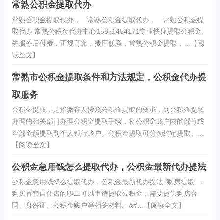
常熟公积金提取代办
常熟公积金提取代办， 常熟公积金提取代办， 常熟公积金提
取代办 常熟公积金代办中心15851454171专业快速提取公积金,
先服务后付费，正规可靠，费用低廉，常熟公积金提取，…【阅
读全文】
常熟市公积金提取条件和方法规定，公积金代办提
取服务
公积金提取，是指缴存人按照公积金提取的要求，到公积金提取
办理的相关部门办理公积金提取手续，将公积金账户内的部分或
全部金额提取到个人银行账户。公积金提取可分为约定提取、…
【阅读全文】
公积金急用钱怎么提取代办，公积金最新代办提法
公积金急用钱怎么提取代办，公积金最新代办提法 ‌ 购房提取 ‌ ：
购买首套自住房的职工可以申请提取公积金，需要提供购房合
同、身份证、公积金账户等相关材料。&#…【阅读全文】