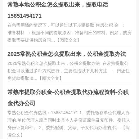
常熟本地公积金怎么提取出来，提取电话
15851454171
在急需用钱的情况下，可以通过以下步骤提取 住房公积 金 ‌ ： ‌
准备材料 ‌ ：根据不同的提取原因，准备相应的材料。例如，购房
提取需要提供购房合同…【阅读全文】
2025常熟公积金怎么提取出来，公积金提取办法
2025常熟公积金怎么提取出来，公积金提取办法 ‌ 在常熟提取公
积金可以通过多种方式进行，主要包括以下几种方法 ‌ ： ‌ 归还住
房贷款提取 &…【阅读全文】
常熟市提取公积金-公积金提取代办流程资料-公积
金代办公司
常熟公积金代办热线：15851454171 1、委托缴存单位代理人办
理的,单位代理人应当同时出具本人身份证原件及复印件、委托人
身份证复印件。 2、委托配偶、父母、子女代为办理的,代…【阅
读全文】