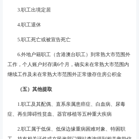
3.职工出境定居
4.职工退休
5.职工死亡或被宣告死亡
6.外地户籍职工（含港澳台职工）到常熟大市范围外
工作，个人账户封存满6个月，确实未在常熟大市范围内
继续工作及未在常熟大市范围外正常缴存住房公积金
（五）
其他提取
1.职工及其配偶、直系亲属患癌症、白血病、尿毒
症、再生障碍性贫血、器官移植等五种重大疾病
2.职工属于低保、低保边缘重病困难对象、特困职
工，持有相关证件或在民政部门网站查询得到相关救助信